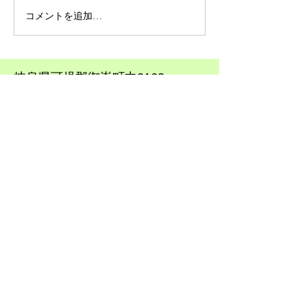
だけます。
コメントを追加…
​岐阜県可児郡御嵩町中2163
​0574-67-2108
​0574-67-4533
hp.momoi-hp@outlook.jp
​自動車で来院される方
​電車で来院される方