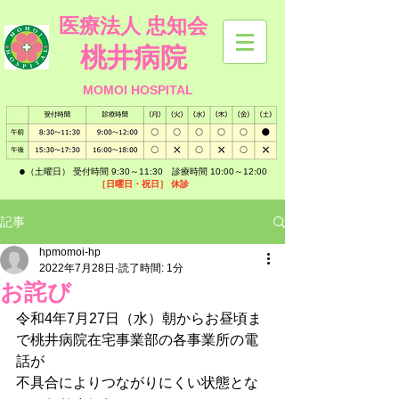
医療法人 忠知会
桃井病院
MOMOI HOSPITAL
​●
（土曜日） 受付時間 9:30～11:30 診療時間 10:00～12:00
［日曜日・祝日］
休診
記事
hpmomoi-hp
2022年7月28日
読了時間: 1分
お詫び
令和4年7月27日（水）朝からお昼頃ま
で桃井病院在宅事業部の各事業所の電
話が
不具合によりつながりにくい状態とな