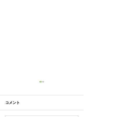
施設基準等を掲載しまし
女性活躍推進法
た
一般事業主行動
定しました
当院に関する施設基準等を病
PDFファイルに
コメント
院概要ページに掲載いたしま
だけます。
した。 PDFにてご確認いた