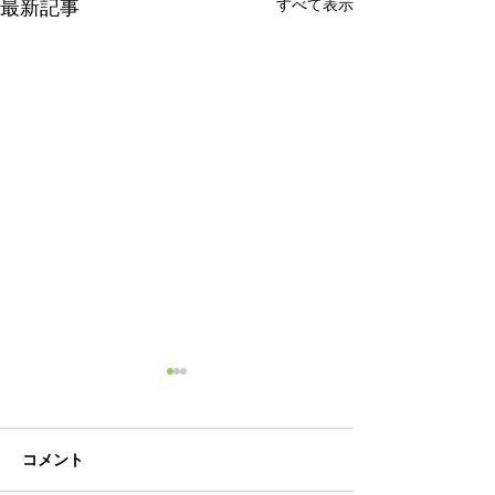
すべて表示
最新記事
施設基準等を掲載しまし
女性活躍推進法
た
一般事業主行動
定しました
当院に関する施設基準等を病
PDFファイルに
コメント
院概要ページに掲載いたしま
だけます。