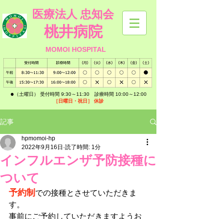
医療法人 忠知会
桃井病院
MOMOI HOSPITAL
​●
（土曜日） 受付時間 9:30～11:30 診療時間 10:00～12:00
［日曜日・祝日］
休診
記事
hpmomoi-hp
2022年9月16日
読了時間: 1分
インフルエンザ予防接種に
ついて
予約制
での接種とさせていただきま
す。
事前にご予約していただきますようお