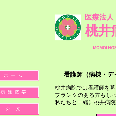
医療法人
桃井
MOMOI HO
​看護師（病棟・
ホ ー ム
桃井病院では看護師を募集
病 院 概 要
ブランクのある方もし
​私たちと一緒に桃井病
外 来