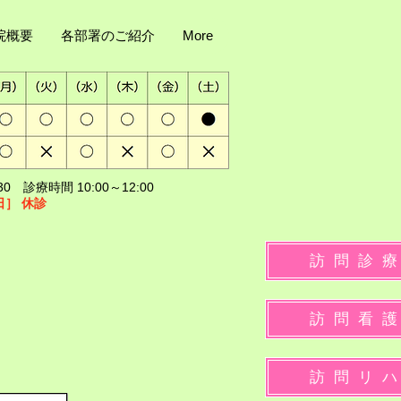
院概要
各部署のご紹介
More
0 診療時間 10:00～12:00
日］
休診
訪 問 診 療
訪 問 看 護
訪 問 リ ハ