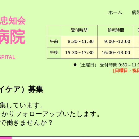
ホーム
病
 忠知会
病院
SPITAL
​●
（土曜日） 受付時間 9:30～11:3
［日曜日・祝
デイケア）募集
しています。​​
っかりフォローアップいたします。
院で働きませんか？