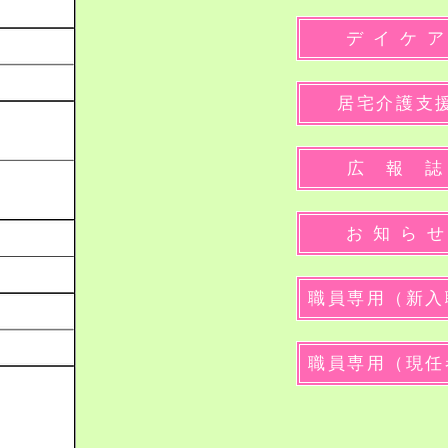
デ イ ケ ア
居宅介護支
広 報 誌
お 知 ら せ
職員専用（新入
職員専用（現任