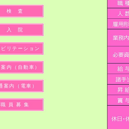
検 査
入 院
ハビリテーション
通案内（自動車）
通案内（電車）
職 員 募 集