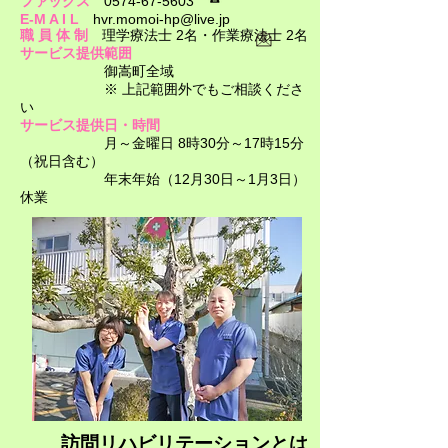
ファックス
0574-67-5603
E-M A I L
hvr.momoi-hp@live.jp
職 員 体 制
理学療法士 2名・作業療法士 2名
サービス提供範囲
御嵩町全域
※ 上記範囲外でもご相談くださ
い​​
サービス提供日・時間
月～金曜日 8時30分～17時15分
（祝日含む）
年末年始（12月30日～1月3日）
休業
​訪問リハビリテーションとは