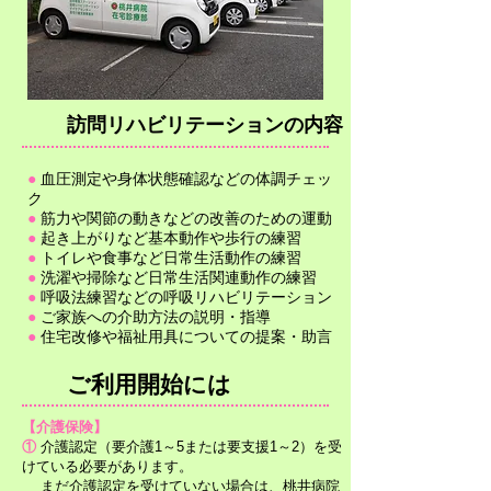
​訪問リハビリテーションの内容
●
血圧測定や身体状態確認などの体調
チェッ
ク
●
筋力や関節の動きなどの改善のための運動
●
起き上がりなど基本動作や歩行の練習
●
トイレや食事など日常生活動作の練習​​
●
洗濯や掃除など日常生活関連動作の練習
●
呼吸法練習などの呼吸リハビリテーション
●
ご家族への介助方法の説明・指導​​
​●
住宅改修や福祉用具についての提案・助言
​ご利用開始には
【介護保険】
①
介護認定（要介護1～5または要支援1～2）を
受
けている必要があります。
まだ介護認定を
受けていない場合は、桃井病院