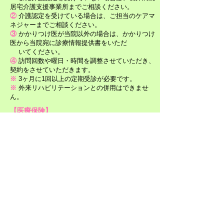
居宅介護支援
事業所までご相談ください。
②
介護認定を受けている場合は、ご担当のケア
マ
ネジャーまでご相談ください。
③
かかりつけ医が当院以外の場合は、かかりつけ
医から当院宛に診療情報提供書をいただ
いて
ください。
④
訪問回数や曜日・時間を調整させていただき、
契約をさせていただきます。
※
3ヶ月に1回以上の定期受診が必要です。
※
外来リハビリテーションとの併用はできませ
ん。
【医療保険】
①
当院からの訪問診療を受けている方は担当
医にご相談ください。
②
訪問診療を受けていない方は、受診時に当
院外来にてご相談ください。
※
介護認定を受けている場合は介護保険が優
先されます。​​
※
当院からの訪問診療を月1回以上受けている
方に限られます。
※
外来リハビリテーションとの併用はできま
せん。