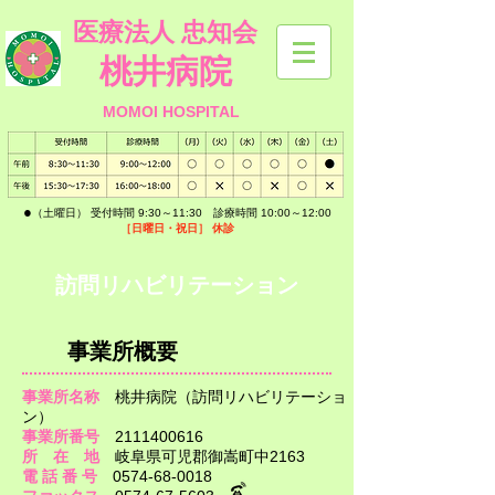
医療法人 忠知会
桃井病院
MOMOI HOSPITAL
​●
（土曜日） 受付時間 9:30～11:30 診療時間 10:00～12:00
［日曜日・祝日］
休診
​訪問リハビリテーション
​事業所概要
事業所名称
桃井病院（訪問リハビリテーショ
ン）
事業所番号
2111400616
所 在 地
岐阜県可児郡御嵩町中2163
電 話 番 号
0574-68-0018