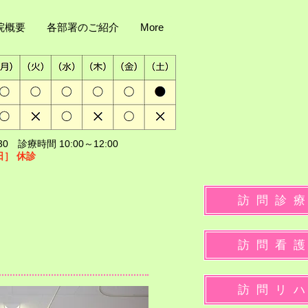
院概要
各部署のご紹介
More
0 診療時間 10:00～12:00
日］
休診
訪 問 診 療
訪 問 看 護
訪 問 リ ハ