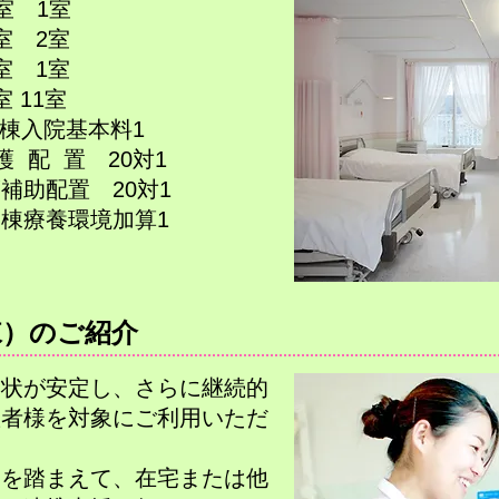
1室
2室
1室
1室
入院基本料1
置 20対1
 20対1
養環境加算1
棟）のご紹介
病状が安定し、さらに継続的
患者様を対象にご利用いた
だ
向を踏まえて、在宅または
他