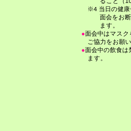
ること（10
※4 当日の健
面会をお断
ます。
●
面会中はマスク
​ ご協力をお願
●
面会中の飲食は
ます。