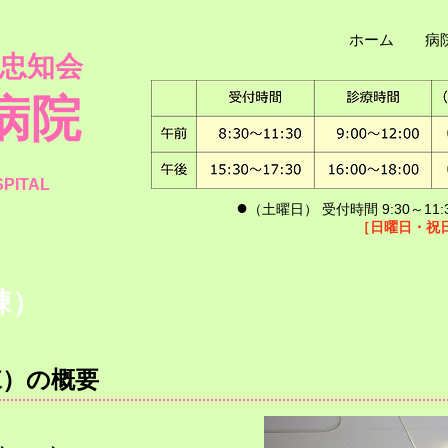
ホーム
病
 忠知会
病院
SPITAL
​●
（土曜日） 受付時間 9:30～11:3
［日曜日・祝
棟）
棟）の概要