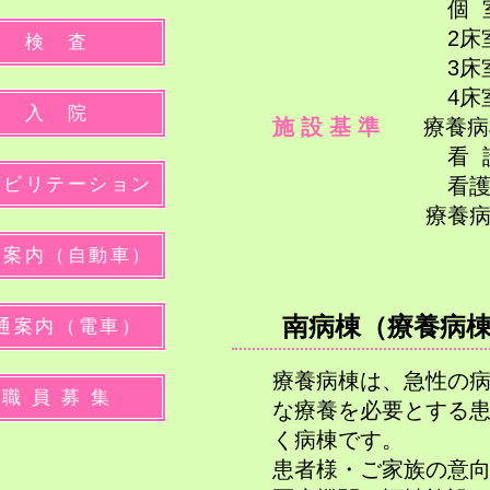
個 室 
2床室 
検 査
3床室 
4床室 1
入 院
施 設 基 準
療養病棟
看 護 配 
ハビリテーション
看護補助配置
​ 療養病棟療
通案内（自動車）
南病棟（療養病
通案内（電車）
療養病棟は、急性の
職 員 募 集
な療養を必要とする
く病棟です。
患者様・ご家族の意