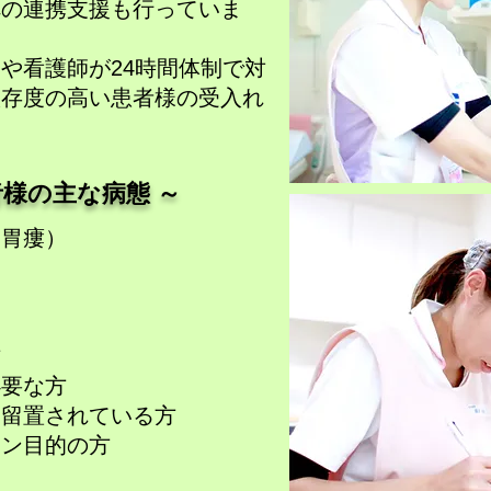
への連携支援も行って
いま
や看護師が24時間体制で
対
依存度の高い患者様の
受入れ
患者様の主な病態 ～
・胃瘻）
方
必要な方
を留置されている方
ョン目的の方