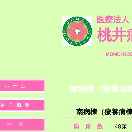
医療法人
桃井
MOMOI HO
ホ ー ム
南病棟（療養病
病 院 概 要
南病棟（療養病
外 来
病 床 数
48床