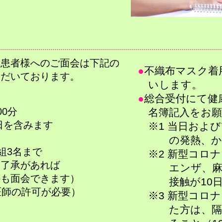
院患者様
へのご面会は下記の
●
不織布マスク着
ただいております。
いします。
●
総合受付にて健
00分
名簿記入をお願
日を含みます
※1 当日および
の発熱、か
組3名まで
※2 新型コロ
了承があれば
エンザ、麻疹
も
面会できます）
接触が10日
医師の許可が必要）
​ ※3 新型コ
た方は、隔離