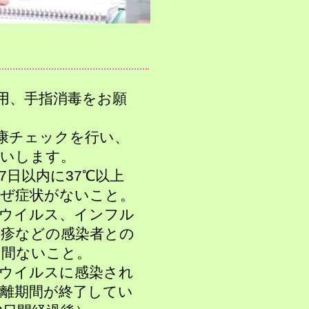
用、手指消毒をお願
康チェックを行い、
いします。
7日以内に37℃
以
上
ぜ
症状がない
こと。
ナウイルス、インフル
などの感染者
との
間ないこと。
ロナウイルスに感染され
期間が終了してい