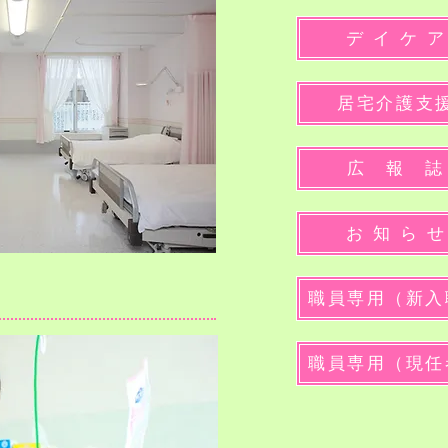
デ イ ケ ア
居宅介護支
広 報 誌
お 知 ら せ
職員専用（新入
職員専用（現任