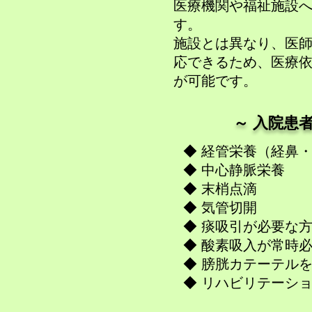
医療機関や福祉施設
す。
施設とは異なり、医師
応できるため、医療
が可能です。
​​～ 入院
◆ 経管栄養（経鼻
◆​ 中心静脈栄養
◆ 末梢点滴
◆ 気管切開
◆ 痰吸引が必要な
◆ 酸素吸入が常時
◆ 膀胱カテーテル
◆ リハビリテーシ