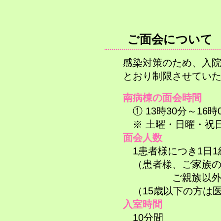
​ご面会について
感染対策のため、入
とおり制限させてい
南病棟の面会時間
① 13時30
分～16時
※ 土曜・日曜・祝
面会人数
1患者様につき1日1
（患者様、ご家族の
ご親族以外
（
15歳以下の方は
入室時間
10分間